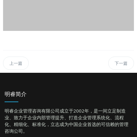
化、精细化、标准化，立志成为中国企业首选的可信赖的管理
咨询公司。
明睿动态
明睿为“小家电企业实
“人才培养与高效组织
BYD新能源汽车下属
“战略性薪酬与激励体
爱格升公司“班组长现
联系我们
广州市番禺大石御峰国际三栋四楼