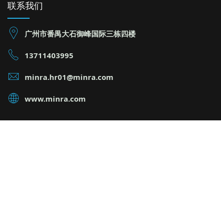
联系我们
广州市番禺大石御峰国际三栋四楼
13711403995
minra.hr01@minra.com
www.minra.com
广州管理顾问公司|Copyright © 明睿企业管理咨询有限公司 版权
所有 |广州管理咨询公司
地址：广州市番禺大石御峰国际三栋四楼
联系方式：13711403995
粤ICP备12083731号
精益生产管理,精益生产咨询 精益生产顾问 企业培训 企业培训公司,