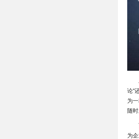
二、
论”
为一
随时
而现
为企