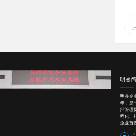
上
明睿
明睿企
年，是
部管理
程化、
企业首