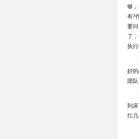
够，
有?
要问
了，
执行
所以
好的
团队
五、
到床
扛几