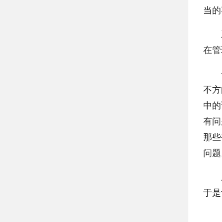
当的
三
在管
一个
不方
中的
有问
那些
问题
所以
于是
四、