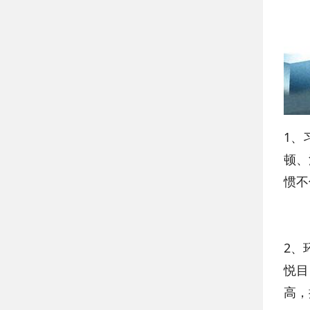
1、
顿、
惯不
2、
悦目
高，