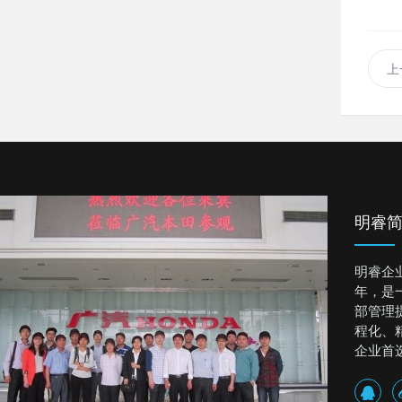
上
明睿
明睿企
年，是
部管理
程化、
企业首