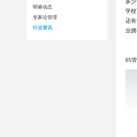
多少
明睿动态
学校
专家论管理
还有
行业资讯
业拥
6S