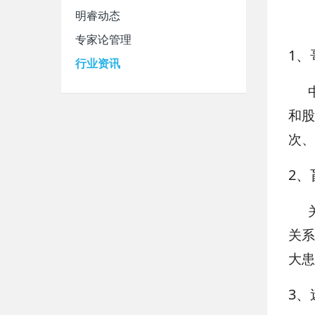
明睿动态
专家论管理
1
、
行业资讯
和股
次、
2
、
关系
大患
3
、