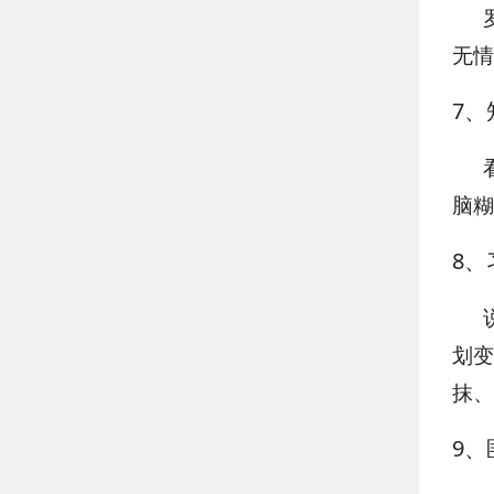
无情
7
、
脑糊
8
、
划变
抹、
9
、