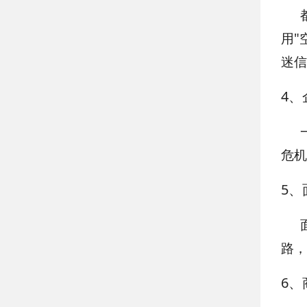
用"
迷信
4
、
危机
5
、
路，
6
、