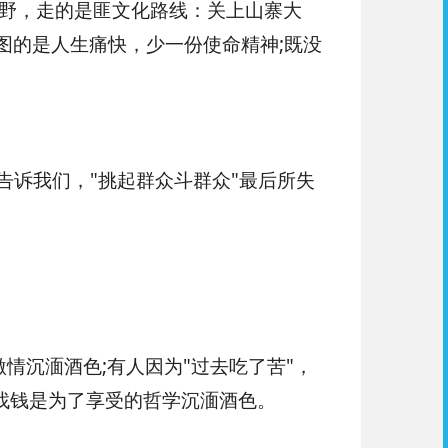
野，走的是匪文化路线：关上山寨大
图的是人生痛快，少一份使命精神;既没
告诉我们，"挑起群众斗群众"最后所失
情沉湎酒色;有人因为"过去吃了苦"，
奉找钱是为了享受的哲学沉湎酒色。