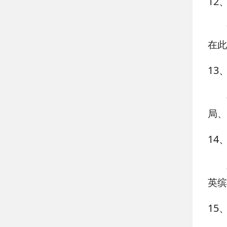
12
在此
13
局、
14
英缤
15