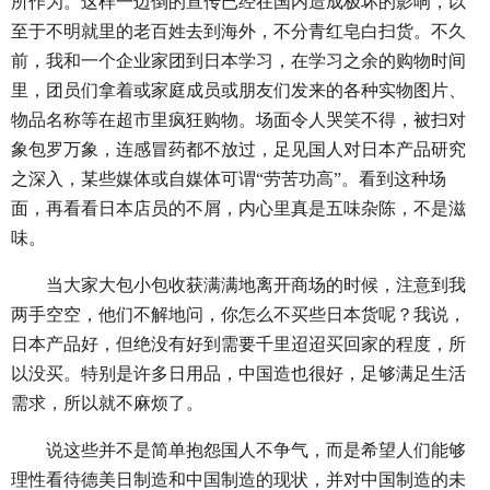
所作为。这样一边倒的宣传已经在国内造成极坏的影响，以
至于不明就里的老百姓去到海外，不分青红皂白扫货。不久
前，我和一个企业家团到日本学习，在学习之余的购物时间
里，团员们拿着或家庭成员或朋友们发来的各种实物图片、
物品名称等在超市里疯狂购物。场面令人哭笑不得，被扫对
象包罗万象，连感冒药都不放过，足见国人对日本产品研究
之深入，某些媒体或自媒体可谓“劳苦功高”。看到这种场
面，再看看日本店员的不屑，内心里真是五味杂陈，不是滋
味。
当大家大包小包收获满满地离开商场的时候，注意到我
两手空空，他们不解地问，你怎么不买些日本货呢？我说，
日本产品好，但绝没有好到需要千里迢迢买回家的程度，所
以没买。特别是许多日用品，中国造也很好，足够满足生活
需求，所以就不麻烦了。
说这些并不是简单抱怨国人不争气，而是希望人们能够
理性看待德美日制造和中国制造的现状，并对中国制造的未