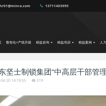
hr01@minra.com
13711403995
页
数智化+产线升级
精益咨询
精益培训
精益案例
人
东坚士制锁集团“中高层干部管理
-04-20 14:19:55
519