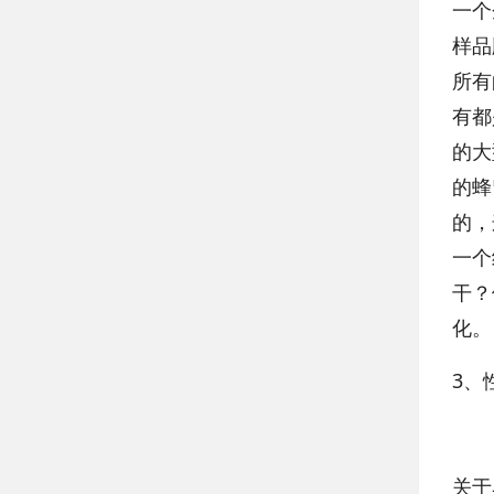
一个
样品
所有
有都
的大
的蜂
的，
一个
干？
化。
3、
关于