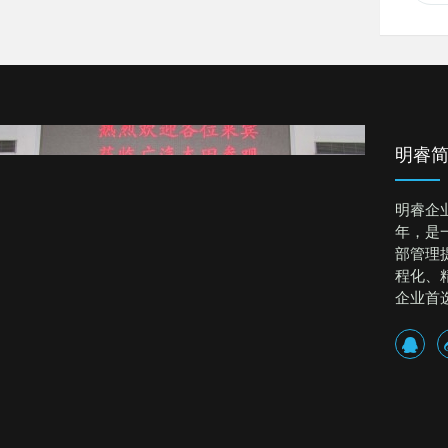
明睿
明睿企
年，是
部管理
程化、
企业首