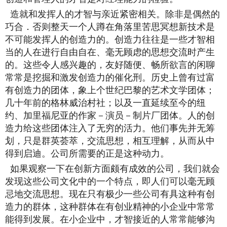
造就和发挥人的才智与亲近紧密相关。除非是偶然的
巧合．否则整天一个人蹲在角落里苦思冥想新技术是
不可能发挥人的创造力的。创造力往往是一些才智相
当的人在进行自由自在、毫无顾虑的思想交流时产生
的。这些令人感兴趣的，友好随便、畅所欲言的闲聊
常常是挖掘和激发创造力的催化刑。历史上曾有过富
有创造力的团体，象上个世纪巴黎的艺术文学团体；
几十年前的格林威治村社；以及一直延续至今的纽
约、加里福尼亚的作家－演员－制片厂团体。人的创
造力给这些团体注入了无穷的活力。他们事先并无筹
划，只是群英荟萃，交流思想，相互理解，从而从中
得到启迪。公司所需要的正是这种动力。
如果观察一下在创新方面颇有成效的公司，我们就会
发现这些公司文化中的一个特点，即人们可以毫无顾
忌地交流思想。现在只有极少一些公司有具这种有创
造力的群体，这种群体在有创业精神的小企业中常常
能得到发展。在小企业中，才智接近的人常常能够沟