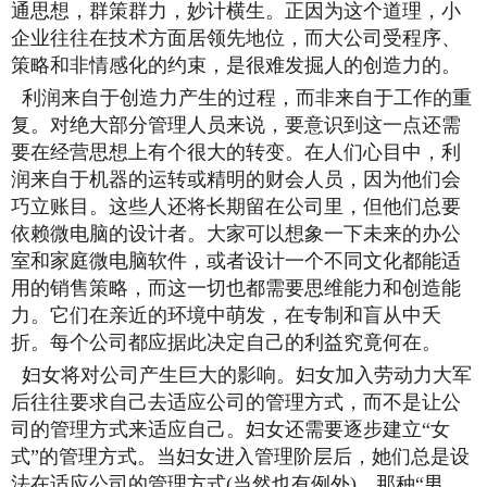
通思想，群策群力，妙计横生。正因为这个道理，小
企业往往在技术方面居领先地位，而大公司受程序、
策略和非情感化的约束，是很难发掘人的创造力的。
利润来自于创造力产生的过程，而非来自于工作的重
复。对绝大部分管理人员来说，要意识到这一点还需
要在经营思想上有个很大的转变。在人们心目中，利
润来自于机器的运转或精明的财会人员，因为他们会
巧立账目。这些人还将长期留在公司里，但他们总要
依赖微电脑的设计者。大家可以想象一下未来的办公
室和家庭微电脑软件，或者设计一个不同文化都能适
用的销售策略，而这一切也都需要思维能力和创造能
力。它们在亲近的环境中萌发，在专制和盲从中夭
折。每个公司都应据此决定自己的利益究竟何在。
妇女将对公司产生巨大的影响。妇女加入劳动力大军
后往往要求自己去适应公司的管理方式，而不是让公
司的管理方式来适应自己。妇女还需要逐步建立“女
式”的管理方式。当妇女进入管理阶层后，她们总是设
法在适应公司的管理方式(当然也有例外)。那种“男