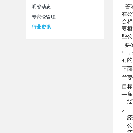
明睿动态
管理
在公
专家论管理
会相
行业资讯
要根
些公
要确
中，
有的
下面
首要
目标
—雇
—经
2．
—经
—公
—经