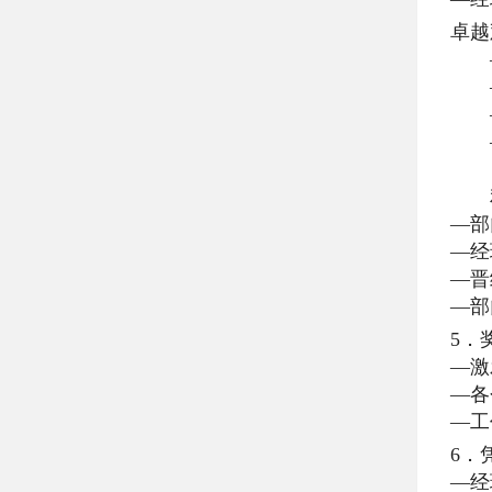
卓越
—经
—
—
—
利
—部
—经
—晋
—部
5．
—激
—各
—工
6．
—经