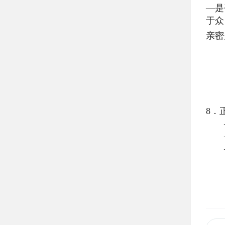
—是
于众
亲密
—
—
—
—
8．
—
—公
—经