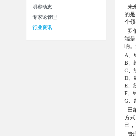
明睿动态
未来
的是
专家论管理
个领
行业资讯
罗伯
端是
响。
A、
B、
C、
D、
E、
F、
G、
田纳
方式
己，
管理