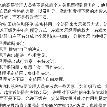
的高层管理人员将不是依靠个人关系而得到晋升的，他
自己的性格的力量，以及引导、激励和发挥下级的才智来
导者，而不是行政管理员。
特·田纳伯和怀伦·苏密特用一个矩阵来表示领导方式。
以下级为中心的领导方式；左端表示经理的权力，右端表
矩阵自左至右分成七个级别(A—G纽)，分别表示七种领
经理武断决定。
经理“推销”自己的决定。
经理说出想法，征求意见。
经理提出试行方案．有持改进。
经理提问题，集思广溢，再作决定。
经理规定范围，集体作决定。
经理允许下级一定范围内自由发挥。
伯和苏密特要管理人员先考虑一些因素．如组织形式、
。越靠近矩阵的右端(G级)、说明对下级的信任和依靠就
而不是下级。允许下级在—定范围发挥其能动作用则是对
的发展趋势明显是朝着矩阵的右端(G级)发展，也就是