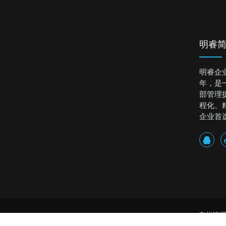
明睿
明睿企
年，是
部管理
程化、
企业首
广州管理