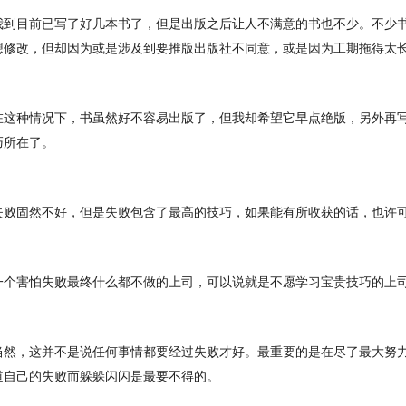
我到目前已写了好几本书了，但是出版之后让人不满意的书也不少。不少
想修改，但却因为或是涉及到要推版出版社不同意，或是因为工期拖得太
在这种情况下，书虽然好不容易出版了，但我却希望它早点绝版，另外再
巧所在了。
失败固然不好，但是失败包含了最高的技巧，如果能有所收获的话，也许
一个害怕失败最终什么都不做的上司，可以说就是不愿学习宝贵技巧的上
当然，这并不是说任何事情都要经过失败才好。最重要的是在尽了最大努
道自己的失败而躲躲闪闪是最要不得的。