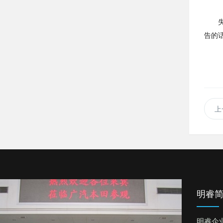
告的
上
明睿
明睿企