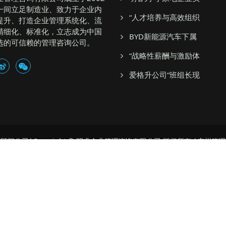
一间立足制造业、致力于企业内
“人才培养与高效组织
提升、打造企业管理系统化、流
精细化、标准化，立志成为中国
BYD新能源汽车下属
选的可信赖的管理咨询公司。
“战略性薪酬与激励体
爱格升公司“班组长现
顾问公司|Copyright © 明睿企业管理咨询有限公司 版权所有 |广州管
地址：广州市番禺大石御峰国际三栋四楼
联系方式：13711403995
粤ICP备12083731号
企业培训公司,企业管理咨询公司,企业管理顾问公司,管理顾问公司 管理咨询
, 品质管理咨询公司 品质管理顾问公司 广州明睿管理顾问公司 广州明
Powered by
MetInfo
5.3.18