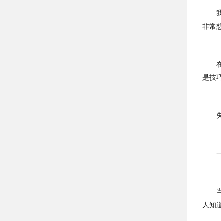
非常
是技
人知