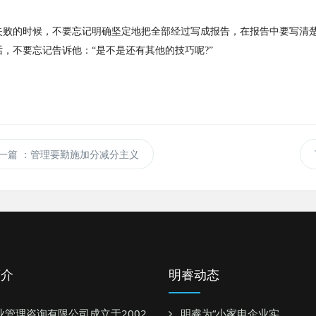
失败的时候，不要忘记明确坚定地把全部经过写成报告，在报告中要写清
话，不要忘记告诉他：“是不是还有其他的技巧呢
?
”
一篇
：管理要勤施加分减分主义
简介
明睿动态
业管理咨询有限公司成立于2002
明睿为“小家电企业实