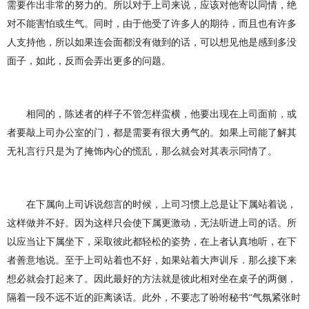
需要作出非常的努力的。所以对于上司来说，应该对他寄以同情，绝
对不能害怕或生气。同时，由于他受了许多人的期待，而且也有许多
人支持他，所以如果连会面都没有做到的话，可以想见他是感到多没
面子，如此，反而会弄出更多的问题。
相同的，陈述者的样子不管怎样蛮横，他要出现在上司面前，或
者要敲上司办公室的门，都是需要有很大勇气的。如果上司能了解其
无礼言行只是为了掩饰内心的慌乱，那么就会对其表示同情了。
在下属向上司诉说怨言的时候，上司习惯上总是让下属站着说，
这样做并不好。因为这样只会使下
属
更激动，无法听进上司的话。所
以应当让下属坐下，采取彼此都轻松的姿势，在上者认真地听，在下
者善意地说。至于上司站着也不好，如果站着大声训斥．那么接下来
想必就会打起来了。因此最好的方法就是彼此相对坐在桌子的两侧，
隔着一段不远不近的距离谈话。此外，不要志了吩咐秘书“气氛紧张时