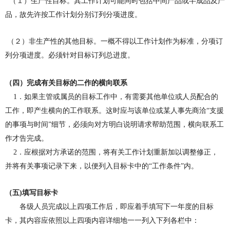
（１）
生产性目标。其工作计划可能同时包括中间产品或半成品及产
品，故先许按工作计划分别订列分项进度。
（２）
非生产性的其他目标。
一概
不得以工作计划作为标准，分项订
列分项进度。必须针对目标订列总进度。
（
四
）
完成有关目标的二作的
横
向联系
1
．如果主管或属员的目标工作中，有需要其他单位或人员配
合
的
工作，即产生横向的工作联系。这时应与该单位或某人事先商
洽
“支援
的事项与时间
”
细节，必须向对方明白说明请求帮助范围，横向联系工
作才告完成。
2
．应根据对方承诺的范围，将有关工作计划重新加以调整修正，
并将有关事项记录下来，以便列入目标卡中的“工作条件”内。
（
五
)
填写目标卡
各级人员完成以上四项工作后，即应着手填写下一年度的目标
卡，其内容应依照以上四项内容详细地一一列入下列各栏中：