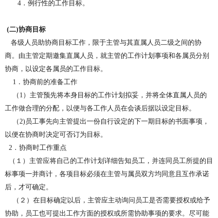
4
．例行性
的
工作目标。
(
二
)
协商目标
各级人员助协商目标工作，限于主管与其直属人员二级之间的协
商。由主管定期邀集直属人员，就主管的工作计划事项和各属员分别
协商，以设定
各
属员的工作目标。
1
．协商前的准备工作
（
1
）
主管预先将本身目标的工作计划拟妥，并将全体直属人员的
工作做合理的分配，以便与各工作人员在会谈后据以设定目标。
（
2)
员工事先向主管提出一份自行设定的下一期目标的书面事项，
以便在协商时决定可否订为目标。
2
．协商时工作重点
（１）
主管应将自己
的
工作计划详细告知员工，并连同员工所提的目
标事项一并商计，各项目标必须在主管与属员双方均同意且互作承诺
后，才可确定。
（２）
在目标确定以后，主管应主动询问员工是否需要授权或给予
协助，员工也可提出工作方面的授权或所需协助事项的要求。尽可能