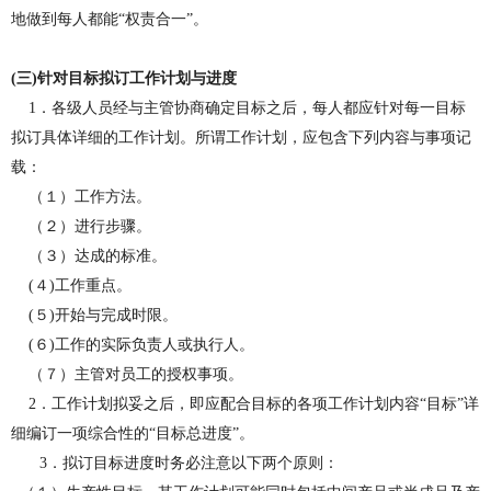
地做到每人都能“权责合一”。
(
三
)
针对目标
拟
订
工
作计划与进度
1
．各级人员经与主管协商确定目标之后，每人都应针对每一
目标
拟
订具体详细的工作计划。所谓工作计划，应包含下列内容与事项
记
载：
（１）
工作方法
。
（２）
进行步骤。
（３）
达成的标准。
(
４
)
工作
重
点。
(
５
)
开始与完成时限。
(
６
)
工作的实际负
责
人或执行人。
（７）
主管对员工的授权事项。
2
．工作计划拟妥之后，即应配合目标的各项工作计划内容“目标”详
细编订一项综合性的“目标总进度”。
3
．拟订目标进度时务必注意以下两个原则：