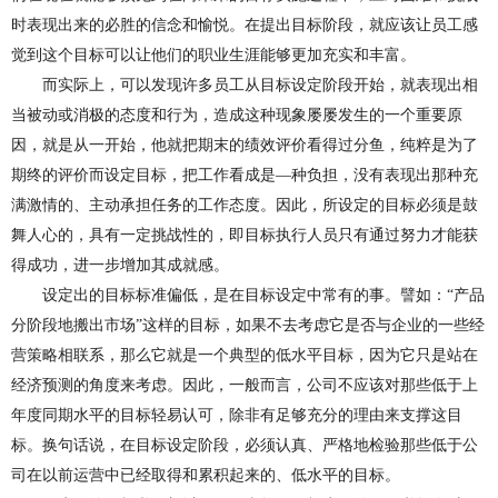
时表现出来的必胜的信
念和
愉悦。在提出目标阶段，就应该让员工感
觉到这个目标可以让他们的职业生涯能够更加充实和丰富。
而实际上，可以发现许多员工从目标设定阶段开始，就表现出相
当被动或消极的态度和行为，造成这种现象
屡屡
发生的一个重要原
因，就是从一开始，他就把期末的绩效评价看得过分鱼，纯粹是为了
期终的评价而设定目标，把工作看成是—种负担，没有表现出
那种
充
满激情的、主动承担任务
的
工作态度。因此，所设定的目标必须是鼓
舞人心的，具有一定挑战性的，即目标执行人员只有通过努力才能获
得成功，进一步增加其成就感。
设定出的目标标准偏低，是在目标设定中常有的事。
譬
如：“产品
分阶段地搬出市场”这样的目标，如果不去考虑它是否与企业的一些经
营策略相联系，那么它就是一个典型的低水平目标，因为它只是站在
经济预测的角度来考虑。因此，一般而言，公司不应该对那些低于上
年
度同期水平的目标轻易认可，除非有足够充分的理由来支撑这目
标。换句话说，在目标设定阶段，必须认真、严格地检验那些低于公
司在以前运营中已经取得和累积起来的、低水平的目标。