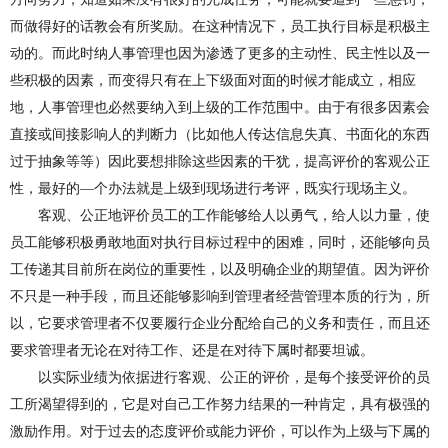
而做得好的话教会有所奖励。在这种情况下，员工执行目标是积极主
动的。而此时纳人事管理也因为渗透了更多的主动性、民主性以及一
些积极的因素，而变得只有在上下级面对面的时候才能成立，相应
地，人事管理也必然要纳入到上级的工作范围中。由于有很多
因
素会
直接或间接影响人的判断力
（
比如他人传达信息失真
、
书面化的东西
过于抽象等等
）
因此要想排除这些因
素的干
犹，提高评价的客观公正
性，最好的—个办法就是上级到现场进行考评，既实行现场主义。
客观、公正地评价员工
的
工作能够给人以
勇
气，给人以力量，使
员工能够积极勇敢地面对执行目标过程中的困难，同时，还能够向员
工传递其目前所在岗位的
重
要性，以及明确企业的期望值。因为评价
不只是一种手
段，
而且还能够影响到管理者经营管理本质的行为，所
以，它要求管理
者
不仅要履行企业分配给自己的义务和责任，而且还
要求管理者无论在对待工作、还是在对待下属时都要坦诚。
以实际业绩为依据进行客观
、
公正的评价，是每个接受评价的员
工所渴望得到的，它是对自己工作努力结果
的
一种肯定，具有极强的
激
励作用。对于过去的态度评价或能力评价，可以作为上级与下属的