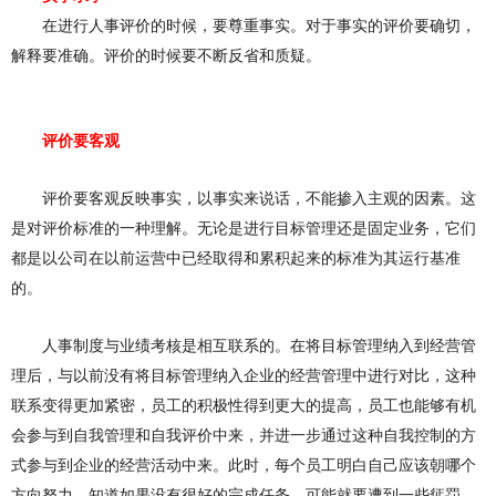
在进行人事评价的时候，要
尊重事
实。对于事实的评价要确切，
解释要准确。评价的时候要不断反省和质疑。
评价要客观
评价要客观反映事实，以事实来说话，不能掺入主观的因素。这
是对评价标准的一种理解。无论是进行目标管理还是固定业务，它们
都是
以公司在以前运营中已经取得和累积起来
的
标准为其运行基准
的。
人事制度与业绩考核是相互联系的。在将目标管理纳入到经营管
理后，与以前没有将目标
管
理纳入企业的经营管理中进行对比，这种
联
系变
得更加紧密，员工的积极性得到更大的提高，员工也能够有机
会参与到自我管理和自我评价中来，并进一步通过这种自我控制的方
式参与到企业的经
营
活动中来。此时，每个员工明白自己应该
朝哪
个
方向努力，知道如果没有很好的完成任务，可能就要遭到一些惩罚，