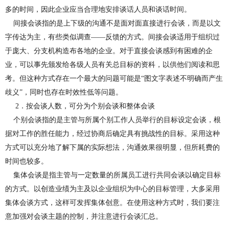
多的时间，因此企业应当合理地安排谈话人员和谈话时间。
间接会谈指的是上下级的沟通不是面对面直接进行会谈，而是以文
字传达为主，有些类似调查——反馈的方式。间接会谈适用于组织过
于庞大、分支机构造布各地的企业。对于直接会谈感到有困难的企
业，可以
事先
颁发给各级人员有关总目标的资科，以供他们阅读和思
考。但这种方式存在一个最大的问题可能是“图文字表述不明确而产生
歧义
”
，同时也存在时效性低等问题。
2
．按会谈人数，可分为个别会谈和整体会谈
个别会谈指的是主管与所属个别工作人员举行的目标设定会谈，根
据对工作的胜任能力，经过协商后确定具有挑战性的目标。采用这种
方式可以充分地了解下
属
的实际想法，沟通效果很明显，但所耗费的
时间也较多。
集体会谈是指主管与一定数量的所属员工进行共同会谈以确定目标
的方式。以创造业绩为主及以企业组织为中心的目标管理，大多采用
集体会谈方式，这样可发挥集体创意。在使用这种方式时，我们
要
注
意加强对会谈主题的控制，并注意进行会谈汇总。