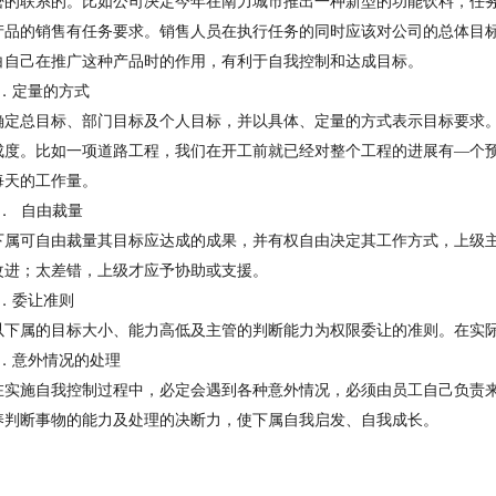
密的联系的。比如公司决定今年在南力城市推出一种新型的功能饮
料
，任
产品
的
销售有任务要求。
销售
人员在执行任务的同时应该对公司的总体目
白自己在推广这种产品时
的
作用，有利于自我控制和达成目标。
．定量的方式
确定总目标、部门目标及个人目标，并以具体、定量的方式表示目标要求
成度。比如一项道路工程，我们在开工前就已经对整个工程的进展有—个
每
天的工作量。
． 自由
裁量
下属可自由裁量其目标应达成的成果，并有权自由决定其工作方式，上级
改进；太差错，上级才应予协助或支援。
．
委让准则
以下属
的
目标大小、能力高低及主管的判断能力为权限委让的准则。在实
．
意外情况的处理
在实施自我控制过程中，必定会遇到各种意外情况，必须由员工自己负责
养判断事物的能力及处理的决断力，使下属自我启发、自我成长。