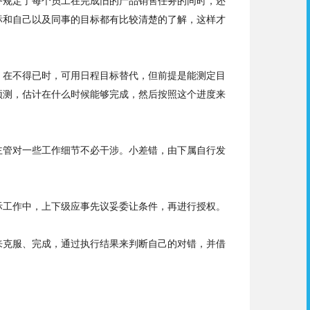
务规定了每个员工在完成旧的产品销售任务的同时，还
标和自己以及同事的目标都有比较清楚的了解，这样才
。在不得已时，可用
日
程目标替代，但前提是能测定目
预
测
，估计在什么时候能够完成，然后按照这个进度来
主管对一些工作细节不必干涉。小差错，由下属自行发
际工作中，上下级应事
先
议妥委让条件，再进行授权。
来克服、完成，通过执行结果来判断自己的对
错
，并借