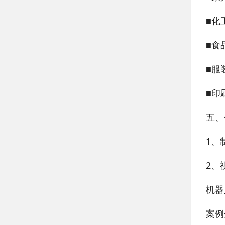
■化
■食
■服
■印
五、
1、
2、
机器
案例