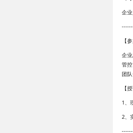
企业
------
【参
企业
管控
团队
【授
1、
2、
------