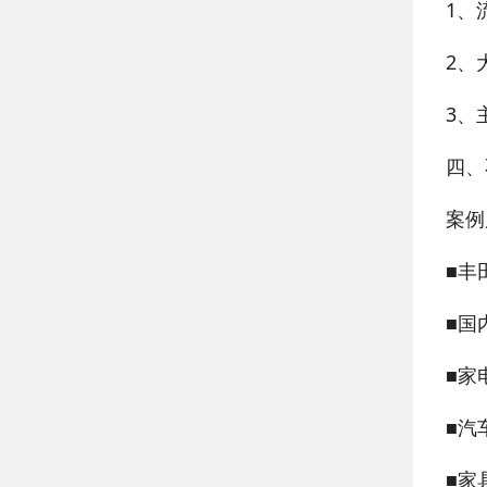
1、
2、
3、
四、
案例
■丰
■国
■家
■汽
■家