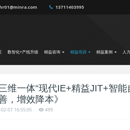
hr01@minra.com
13711403995
页
数智化+产线升级
精益咨询
精益培训
精益案例
人
三维一体“现代IE+精益JIT+智
善，增效降本》
-02-07 16:55:05
499