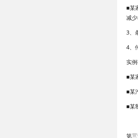
■某
减少
3、
4、
实例
■某
■某
■某
第三