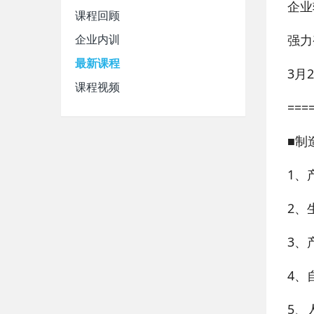
企业
课程回顾
企业内训
强力
最新课程
3月2
课程视频
===
■制
1、
2、
3、
4、
5、