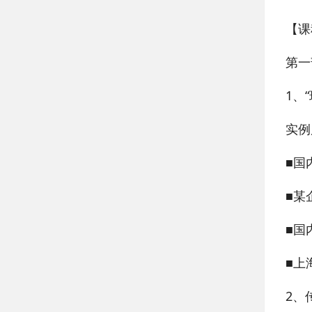
【课
第一
1、
实例
■国
■某
■国
■上
2、