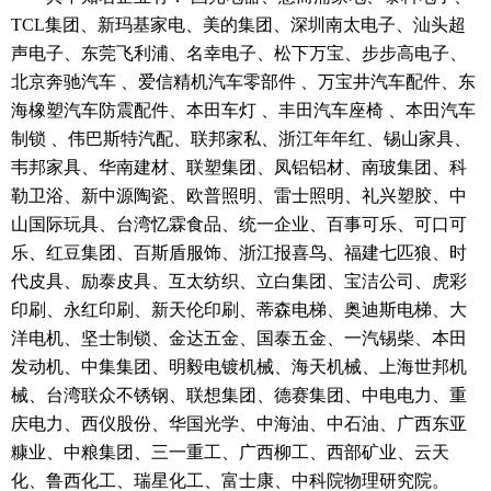
TCL
集团、新玛基家电、美的集团、深圳南太电子、汕头超
声电子、东莞飞利浦、名幸电子、松下万宝、步步高电子、
北京奔驰汽车 、爱信精机汽车零部件 、万宝井汽车配件、东
海橡塑汽车防震配件、本田车灯 、丰田汽车座椅 、本田汽车
制锁 、伟巴斯特汽配、联邦家私、浙江年年红、锡山家具、
韦邦家具、华南建材、联塑集团、凤铝铝材、南玻集团、科
勒卫浴、新中源陶瓷、欧普照明、雷士照明、礼兴塑胶、中
山国际玩具、台湾忆霖食品、统一企业、百事可乐、可口可
乐、红豆集团、百斯盾服饰、浙江报喜鸟、福建七匹狼、时
代皮具、励泰皮具、互太纺织、立白集团、宝洁公司、虎彩
印刷、永红印刷、新天伦印刷、蒂森电梯、奥迪斯电梯、大
洋电机、坚士制锁、金达五金、国泰五金、一汽
锡柴
、本田
发动机、中集集团、明毅电镀机械、海天机械、上海世邦机
械、台湾联众不锈钢、联想集团、德赛集团、中电电力、重
庆电力、西仪股份、华国光学、中海油、中石油、广西东亚
糠业、中粮集团、
三一重工、
广西柳工、西部矿业、云天
化、鲁西化工、
瑞星化工、
富士康、中科院物理研究院。