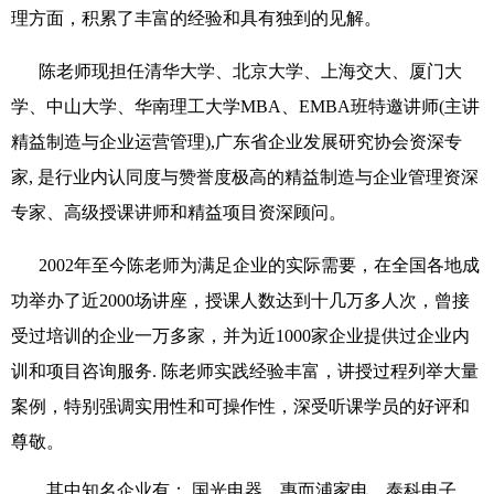
理方面，积累了丰富的经验和具有独到的见解。
陈老师现担任清华大学、北京大学、上海交大、厦门大
学、中山大学、华南理工大学
MBA
、
EMBA
班特邀讲师
(
主讲
精益制造
与
企业
运
营
管理
),
广东省企业发展研究协会资深专
家
,
是行业内认同度与赞誉度极高的
精益制造与企业管理
资深
专家
、
高级
授课
讲师
和精益
项目
资深顾问。
2002
年至今陈老师为满足企业的实际需要，在全国各地成
功举办了
近2
000
场讲座，授课人数达到十几万多人次，曾接
受过培训的企业一万多家，并为近
1000
家企业提供过企业内
训和
项目咨询
服务
.
陈
老师
实践经验丰富，讲授过程列举大量
案例，特别强调实用性和可操作性，深受听课
学
员的好评和
尊敬。
其中知名企业有：
国光电器、惠而浦
家电
、泰科电子、