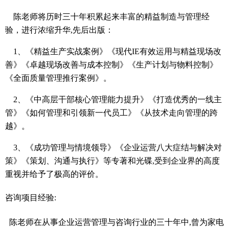
陈老师将历时三十
年积累起来丰富的
精益
制造与管理经
验，进行浓缩升华
,
先后出版
：
1
、《精益生产实战案例》《
现代
IE
有效运用与精益现场改
善
》《卓越现场改善与成本控制》
《生产计划与物料控制》
《
全面质量
管理
推行案例》。
2
、《中高层干部核心
管理
能力提升》《打造优秀的一线主
管》《如何管理和引领新一代员工》《从技术走向管理的跨
越》
。
3
、《成功管理与情境领导》《企业运营八大症结
与解决对
策
》《策划、沟通与执行》等专著
和光碟
,
受到企业界的高度
重视并给予了极高的评价。
咨询项目经验
:
陈老师在从事企业运营
管理
与咨询行业的三十
年中
,
曾为家电