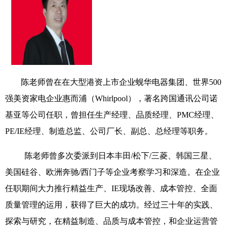
陈老师
曾在
在大型港资上市
企业
蚬华电器集团、世界
500
强美资家电企业惠而浦（
Whirlpool
），著名跨国通讯公司诺
基亚等公司任职，曾担任生产经理、品质
经理
、
PMC
经理、
PE/IE
经理、制造总监、公司厂长、副总、总经理等职务。
陈老师曾多次委派到日本丰田
/
松下
/
三菱、韩国三星、
美国
硅谷
、欧洲奔驰
/
西门子
等企业
考察
学习和深造
。
在企业
任职期间
大力推行精益生产、
IE
现场改善
、成本管控、全面
质量管理
的运用，获得
了
巨大的成功。经过三
十
年的实践、
探索与研究，在精益
制造
、品质
与成本管控，
和企业运营管