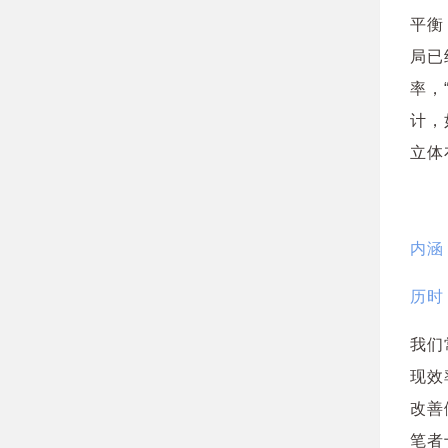
平衡
局已
率，
计，
立体
内涵
历时
我们
现效
改善
笔者