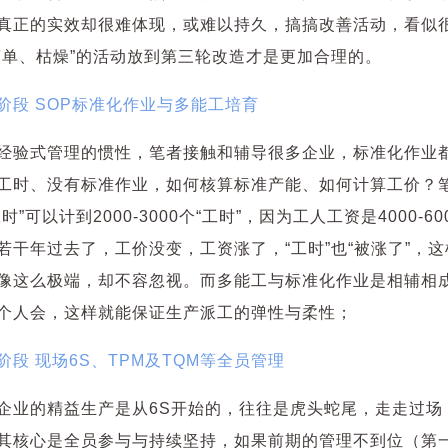
真正的实效却很难体现，或难以持久，搞搞改善活动，看似
简单、枯燥”的活动放到第三轮改造才是更加合理的。
阶段 SOP标准化作业与多能工培育
经验式管理的惯性，笔者接触和辅导很多企业，标准化作业
工时、没有标准作业，如何核算标准产能、如何计算工价？
工时”可以计到2000-3000个“工时”，因为工人工资是4000-
若干年过去了，工价没变，工资涨了，“工时”也“被涨了”，
像这么极端，却不容忽视。而多能工与标准化作业是相辅相
个人会，这样就能保证生产派工的弹性与柔性；
阶段 现场6S、TPM及TQM等全员管理
企业的精益生产是从6S开始的，往往是虎头蛇尾，走走过场，
其核心是全员参与与持续坚持，如果前期的管理不到位（第