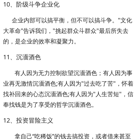
10
、阶级斗争企业化
企业内部可以搞平衡，但不可以搞斗争。"文化
大革命"告诉我们，"挑起群众斗群众"最后所失去
的，是企业的效率和凝聚力。
11
、沉湎酒色
有人因为无力控制欲望沉湎酒色；有人因为事
业再无激情沉湎酒色;有人因为"过去吃了苦"，怀着
找补回来的心态沉湎酒色;有人因为"人生苦短"，信
奉找钱是为了享受的哲学沉湎酒色。
12
、投资冒险主义
拿自己“吃稀饭”的钱去搞投资，或者借来甚至