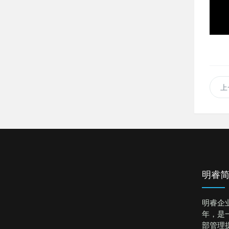
上
明睿
明睿企
年，是
部管理