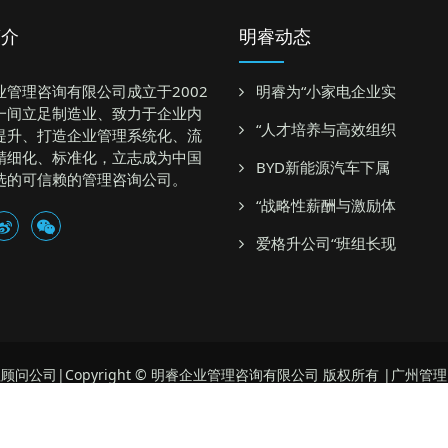
简介
明睿动态
业管理咨询有限公司成立于2002
明睿为“小家电企业实
一间立足制造业、致力于企业内
“人才培养与高效组织
提升、打造企业管理系统化、流
精细化、标准化，立志成为中国
BYD新能源汽车下属
选的可信赖的管理咨询公司。
“战略性薪酬与激励体
爱格升公司“班组长现
顾问公司|Copyright © 明睿企业管理咨询有限公司 版权所有 |广州管
地址：广州市番禺大石御峰国际三栋四楼
联系方式：13711403995