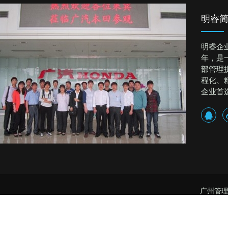
明睿
明睿企
年，是
部管理
程化、
企业首
广州管理