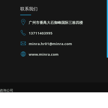
联系我们
广州市番禺大石御峰国际三栋四楼
13711403995
minra.hr01@minra.com
www.minra.com
理咨询公司