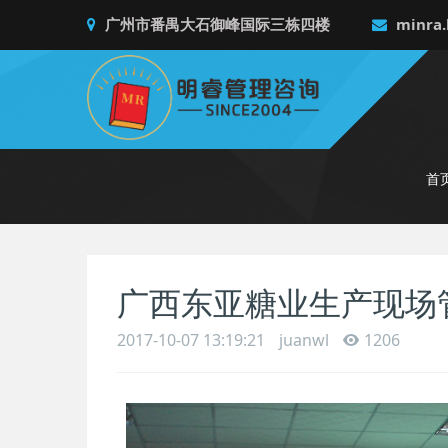
广州市番禺大石御峰国际三栋四楼
minra.
首
广西东亚糖业生产现场
2017-10-07 13:19:21
juanwl
1206