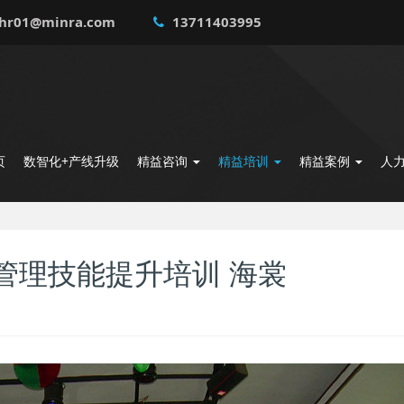
hr01@minra.com
13711403995
页
数智化+产线升级
精益咨询
精益培训
精益案例
人
管理技能提升培训 海裳