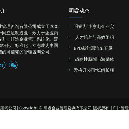
简介
明睿动态
业管理咨询有限公司成立于2002
明睿为“小家电企业实
一间立足制造业、致力于企业内
“人才培养与高效组织
提升、打造企业管理系统化、流
精细化、标准化，立志成为中国
BYD新能源汽车下属
选的可信赖的管理咨询公司。
“战略性薪酬与激励体
爱格升公司“班组长现
顾问公司|Copyright © 明睿企业管理咨询有限公司 版权所有 |广州管
地址：广州市番禺大石御峰国际三栋四楼
联系方式：13711403995