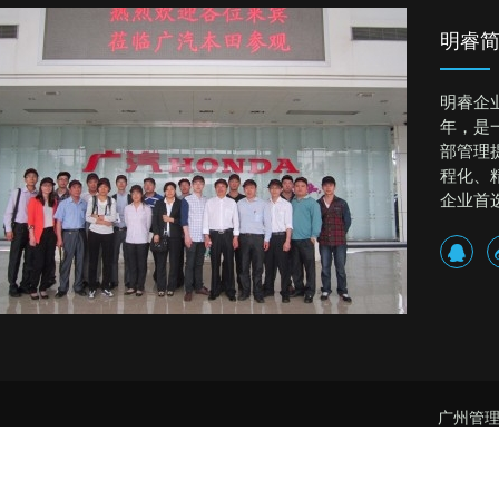
明睿
明睿企
年，是
部管理
程化、
企业首
广州管理