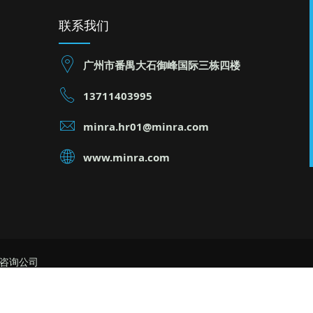
联系我们
广州市番禺大石御峰国际三栋四楼
13711403995
minra.hr01@minra.com
www.minra.com
理咨询公司