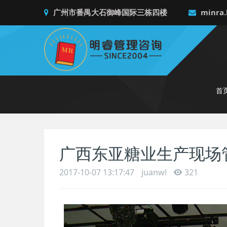
广州市番禺大石御峰国际三栋四楼
minra.
首
广西东亚糖业生产现场
2017-10-07 13:17:47
juanwl
321