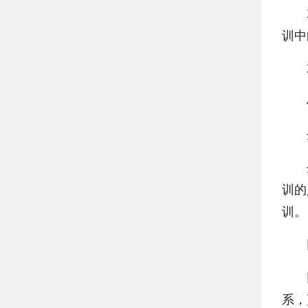
2、
训中
3、
4、
企
企业
训的
训。
网
网络
系，