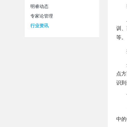
按
明睿动态
专家论管理
人力
行业资讯
训、
等。
按
企
点方
识到
可以
1、
中的