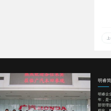
上
明睿
明睿企
年，是
部管理
程化、