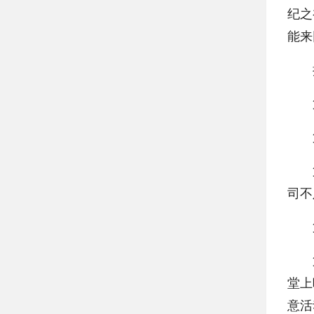
纪之
能来
按
第
第
第三
司不
第四
第五
堂上
意活