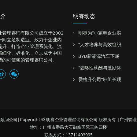
简介
明睿动态
业管理咨询有限公司成立于2002
明睿为“小家电企业实
一间立足制造业、致力于企业内
“人才培养与高效组织
提升、打造企业管理系统化、流
精细化、标准化，立志成为中国
BYD新能源汽车下属
选的可信赖的管理咨询公司。
“战略性薪酬与激励体
爱格升公司“班组长现
顾问公司|Copyright © 明睿企业管理咨询有限公司 版权所有 |广州管
地址：广州市番禺大石御峰国际三栋四楼
联系方式：13711403995