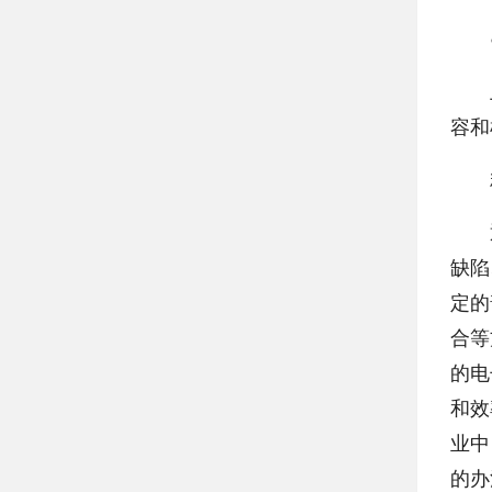
●如
上述
容和
精
通过
缺陷
定的
合等
的电
和效
业中
的办