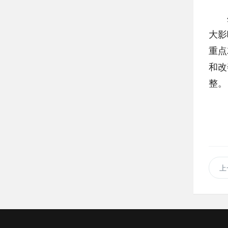
生产
大影
重点
和改
整。
上