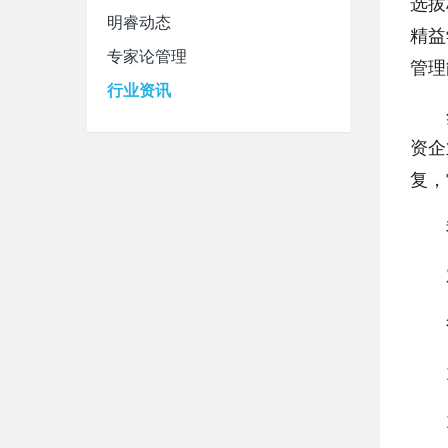
选拔
明睿动态
精益
专家论管理
管理
行业资讯
然而
资企
复，
我
对精
行
为推
为了