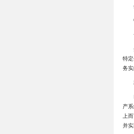
生
中
一
企业
特定
务实
精
BC
产系
上而
并实