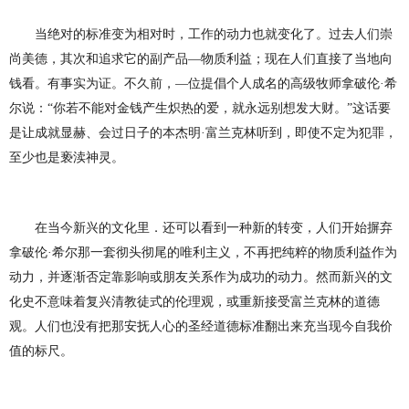
当绝对的标准变为相对时，工作的动力也就变化了。过去人们崇
尚美德，其次
和
追求它的副产品—物质利益；现在人们直接了当地向
钱看。有事实为证。不久前，—位提倡个人成名的高级牧师拿破伦·希
尔说：“你若不能对金钱产生炽热的爱，就永远
别
想发大财。”
这
话要
是让成就
显赫
、会过日子的本杰明·富兰克林听
到，
即使不定为犯罪，
至少也是亵渎神灵。
在当今新兴的文化里．还可以看到一种新的转
变，
人们开始
摒
弃
拿破伦·希尔那一套彻头彻尾
的
唯利主义，不再把纯粹的物质利益作为
动
力，
并逐渐否定靠影响或朋友关系作为成功的动力。然而新兴的文
化史不意味着复兴
清教
徒式的伦理
观，
或重
新
接受
富
兰克林的
道德
观
。人们也没有把那安抚人心的圣经道德标
准
翻出来充当现今自我价
值的标尺。