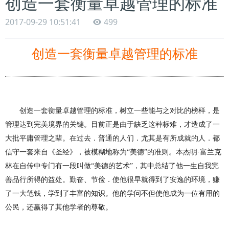
创造一套衡量卓越管理的标准
2017-09-29 10:51:41
499
创造一套衡量卓越管理的标准
创造一套衡量卓越
管理
的标准，树立一些能与之对比的榜样，是
管理
达到完美境界的关键。目前正是由于缺乏这种标难，才造成了一
大批
平
庸
管理
之
辈。
在过去．普通的人们．尤其是有所成就的人．都
信守一套来自《圣经》，被模糊地称为“美德”的
准
则。本杰明·富兰克
林在自传中专门有一段叫做“美德的艺术”，其中总结了他一生自我完
善品行所得的益处。勤奋、节俭．使他很早就得到了安逸的环
境，
赚
了一大笔
钱，
学到
了
丰富的知识。他的学问不但使他成为一位有用的
公民，还赢得了其他学者的尊敬。