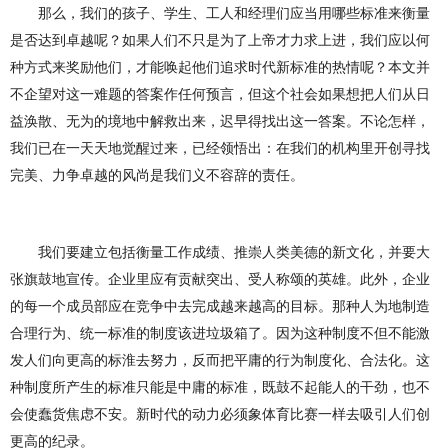
那么，我们的孩子、学生、工人和经理们应当用
哪
些标准来衡量
是否达到卓越呢
？
如果人们不只是为了上帝才力求上
进
，我们应以何
种方式来奖励他们，才能唤起他们追求时代新标准的热情呢
？
本
文
并
不企望对这一难题的答案作任何预言，但这个社会如果想把人们从日
益涣散、无为的境地中解救出来，迟早得找出这一答案。不论怎样，
我们已在一天天地觉
醒
过来，已经领悟出：在我们的机构里开创寻找
完美、力争卓越的风尚是我们义不容辞的责
任。
我们要建立包括衡量工作成绩、
推
崇人类美德的新文化，并要大
张旗鼓地宣传。企业里应有贡献突出、受人称颂的英雄。此外，企业
的每一个成员部应在竞争中去完成越来越高的目标。那种人为地制造
合理行为、统一标准的制度该进垃圾箱了。因为这种制度不但不能激
发人们向更高的标淮去努力，反而把平庸的行为制度化、合法化。这
种制度所产生的标
准
只能是中庸的标准，既鼓不起能人的干劲，也不
会使蠢货焦虑不安。新时代的动力必须象体育比赛一样去吸引人们创
更高的纪录。