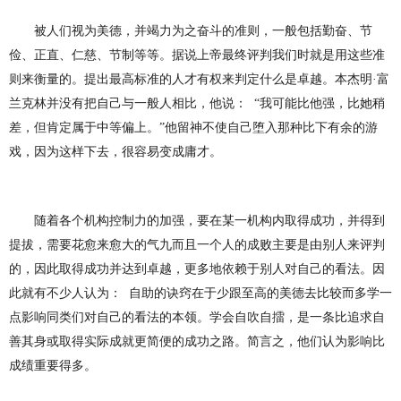
被人们视为美德，并竭力为之奋斗的
准
则，一般包括勤奋、节
俭、正直、仁慈、节制等等。据说上帝最终评判我们时就是用这些准
则来衡量的。提出最高标准的
人
才有权来判定什么是卓越。本杰明·富
兰克林并没有把自己与一般人相比，他说： “我可能比他强，比她稍
差，但肯定属于中等偏上。”他留神不使自己堕入那种比下有余的
游
戏，因为这样下去，很容易变成庸才。
随着各个机构控制力的加强，要在
某
一机构内取得成功，并得到
提拔，需要花愈来愈大的气九而且一个人的成败主要是由别人来评判
的，因此取得成功并达到卓越，更多地依赖于别人对自己的看法。因
此就有不少人认为： 自助的诀窍在于少
跟
至高的美德去比
较
而多学一
点影响同类们对自己的看法的本领。学会自吹自擂，是一条比追求自
善其身或取得实际成就更简便的成功之路。简言之，他们认为影响比
成绩重要得多。