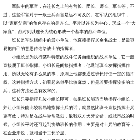
军队中的军官，在连长之上的有营长、团长、师长、军长等，不
过，这些军官对于一般士兵而言是远不可及的。在军队的组织中，
以“家庭父亲”的角色存在的是连长。平常以连长为中心，形成一个“大
家庭”，战时则以连长为核心形成一个基本的战斗单位。
班长是军队组织中的最小单位，他直接指挥
10
余名战士，是最容
易把自己的意思传达给战士的指挥者。
小组长是为执行某种特定的战斗任务而组织的战术单位，它一般
直接
属
于班长指挥。小组长是间接指挥者，他透过班长发挥指挥作
用。所以无论有多么急的事，原则上他都要通过班长行使一定的指挥
权。这种指挥方式，初看起来似乎比较麻烦，但是若要指挥较多的土
兵，这种方法还是有效率的。
班长只要指挥几位小组长即可，如果班长能适当地指挥小组长，
并让小组长能比较容易地指挥士兵的话，就显然比班长直接指挥士兵
更有效，特别是在战斗异常
激
烈，敌我双方犬牙交错，或城市战的时
候。小组长平时还可起到协助班长的作用，主要是对士兵的教育等，
在企业来说，就相当于工长阶层。