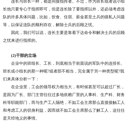
连长与班长一样，都是间接指挥者。不过，作为班长或者说小组
长他只要专心于指挥即可，但是连长除了要指挥以外，还必须考虑连
队的许多具体问题，比如，饮食、住宿、薪金甚至土兵的级私人问题
等，以保证连队的顺利存在，解除士兵的后顾之忧。 ·
因此，我们可以说，连长主要是靠着下达命令和解决士兵的后顾
之忧来进行指挥的。
(2)
干部的立场
企业中的班组长、工长，到底相当于前面说的军队中的连排长、
班长或小组长的那一种呢
?
或者部不相当，完全属于另一种类型呢
?
我
们来具体分析一下：
在企业里，工会的领导权力相当大，有时候甚至可以超过厂长，
是因为厂长、部门主管往往过多地依赖厂里的人事科、生产科、财务
科等职能部门，而与生产工人隔绝，不如工会主席那么直接接触工人
和考虑工人的切身利益，因而就不如工会主席那么了解工人，这往往
是天经地义的事情。