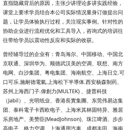
直指隐藏背后的原因，主张少讲理论多讲实践经验，
课堂上要求学员结合本公司实际情况量身订做提出问
题，让学员体验执行过程，关注现实事例。针对性的
协助企业进行流程优化和工具导入，咨询式的培训往
往带给学员以震动性反应和实际的收获。
曾经辅导过的企业有：青岛海尔、中国移动、中国北
京联通、深圳华为、顺德武汉美的空调、联想、南方
电网、白沙集团、粤电集团、海南航空、上海日立.可
口可乐.施耐德電氣.上海松下半導体.西安杨森制药、
苏州上海西门子.偉創力(MULTEK) 、捷普科技
（Jabil）、光明纸业、香港長實集團、东莞伟易达集
团、泰科電子卡西欧电子、上海米其林固特异、雅居
乐房地产、美赞臣(MeadJohnson)、珠江啤酒、步步
高电子、格力空调、上海通用汽車、成都丰田、海南