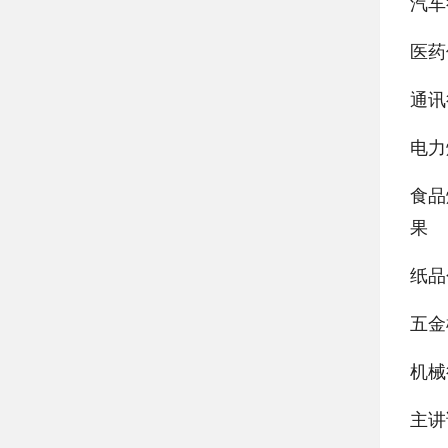
汽车
医药
通讯
电力
食品
果
纸品
五金
机械
主讲