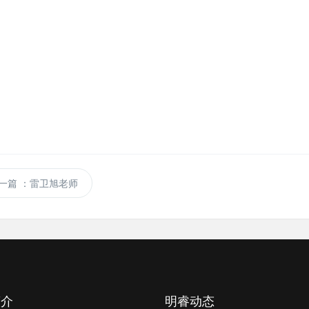
一篇
：雷卫旭老师
简介
明睿动态