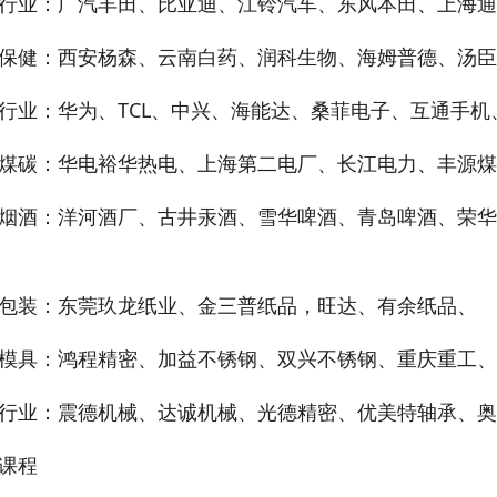
行业：广汽丰田、比亚迪、江铃汽车、东风本田、上海通
保健：西安杨森、云南白药、润科生物、海姆普德、汤臣
行业：华为、TCL、中兴、海能达、桑菲电子、互通手机、
煤碳：华电裕华热电、上海第二电厂、长江电力、丰源煤
烟酒：洋河酒厂、古井汞酒、雪华啤酒、青岛啤酒、荣华
包装：东莞玖龙纸业、金三普纸品，旺达、有余纸品、
模具：鸿程精密、加益不锈钢、双兴不锈钢、重庆重工、
行业：震德机械、达诚机械、光德精密、优美特轴承、奥
课程