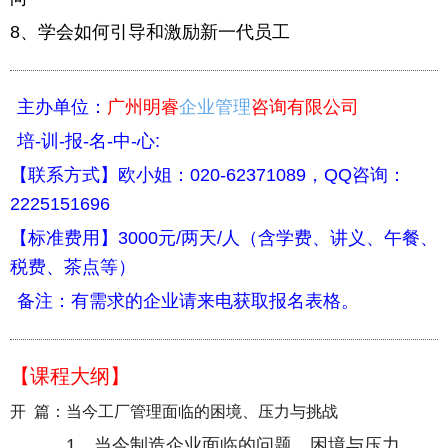
8
、学会如何引导和激励新一代员工
主办单位：
广州明睿
企业管理
咨询有限公司
培
-
训
-
报
-
名
-
中
-
心
:
【联系方式】欧小姐：
020-62371089
，
QQ
咨询：
2225151696
【标准费用】
3000
元
/
两天
/
人（含学费、讲义、午餐、
税费、茶点等）
备注：有需求的企业请来电获取报名表格。
【课程大纲】
开
篇：当今工厂管理面临的困境、压力与挑战
1
、当今制造企业面临的问题、困境与压力