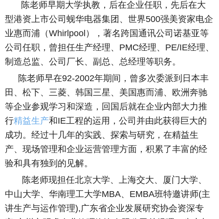
陈老师早期大学执教，后在企业任职，先后在大
型港资上市公司蚬华电器集团、世界
500
强美资家电企
业惠而浦（
Whirlpool
），著名跨国通讯公司诺基亚等
公司任职，曾担任生产经理、
PMC
经理、
PE/IE
经理、
制造总监、公司厂长、副总、总经理等职务。
陈老师早在
92-2002
年期间，曾多次委派到日本丰
田、松下、三菱、韩国三星、美国惠
而浦、欧洲奔驰
等企业参观学习和深造，回国后就在企业内部大力推
行
精益生产
和
IE
工程的运用，公司并由此获得巨大的
成功。经过十几年的实践、探索与研究，在精益生
产、现场管理和企业运营管理方面，积累了丰富的经
验和具有独到的见解。
陈老师现担任北京大学、上海交大、厦门大学、
中山大学、华南理工大学
MBA
、
EMBA
班
特邀讲师
(
主
讲生产与运作管理
),
广东省企业发展研究协会资深专