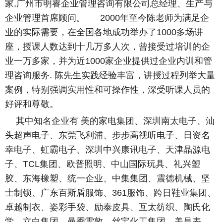
家
,
广州市明睿企业管理咨询有限公司总经理、生产与
企业管理首席顾问。
2000
年至今陈老师为满足企
业的实际需要，在全国各地成功举办了
1000
多场讲
座，授课人数达到十几万多人次，曾接受过培训的企
业一万多家，并为近
1000
家企业提供过企业内训和管
理咨询服务
.
陈先生实践经验丰富，讲授过程列举大量
案例，特别强调实用性和可操作性，深受听课人员的
好评和尊敬。
其中知名企业有 美的家电集团、深圳南太电子、汕
头超声电子、东莞飞利浦、步步高视
听电子、日资名
幸电子、虹霸电子、深圳中兴康讯电子、天津晶源电
子、
TCL
集团、欧普照明、中山国际玩具、礼兴塑
胶、东海橡塑、统一企业、中集集团、震德机械、坚
士制锁、广东百斯盾服饰、
361
服饰、跨日鞋业集团、
卓越制衣、姿彩手袋、励泰皮具、互太纺织、陶氏化
学、立白集团、曼秀雷敦、丝宝化工集团、美昌表