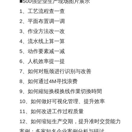
■
500
强企业生产现场图片展示
1
、工艺流程查一查
2
、平面布置调一调
3
、作业方法改一改
4
、流水线上算一算
5
、动作要素减一减
6
、人机效率提一提
7
、如何对瓶颈进行识别与改善
8
、如何通过
4M
寻找浪费
9
、如何縮短换模换线作業切換時間
10
、如何做好可视化管理、提升效率
11
、如何改进工作过程质量
12
、如何缩短生产交期，提升准时交货能力
案例：多家知名企业案例分析与研讨