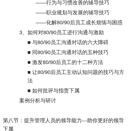
——行为与习惯改善的辅导技巧
——职业规划与发展的辅导技巧
——化解
80/90
后员工成长烦恼与困惑
3
、如何对
80/90
员工进行沟通与激励
■ 与
80/90
员工沟通对话的六大障碍
■ 同
80/90
员工沟通对话的五种技巧
■ 激发
80/90
后员工的十二种方法
■ 让
80/90
后员工主动认知问题的技巧与方
法
■ 如何批评与指责下属
案例分析与研讨
第八节：提升管理人员的领导能力
---
助你更好的领导
下属