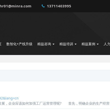
hr01@minra.com
13711403995
页
数智化+产线升级
精益咨询
精益培训
精益案例
人
92&lang=cn
发展，企业应该如何加强
工厂运营管理
呢? 首先，明确企业的生产经营目