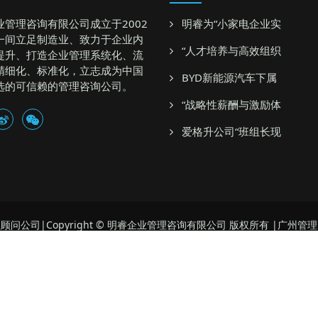
业管理咨询有限公司成立于2002
明睿为“小家电企业实
一间立足制造业、致力于企业内
“人才培养与高效组织
提升、打造企业管理系统化、流
精细化、标准化，立志成为中国
BYD新能源汽车下属
选的可信赖的管理咨询公司。
“战略性薪酬与激励体
爱格升公司“班组长现
顾问公司|Copyright © 明睿企业管理咨询有限公司 版权所有 |广州管
地址：广州市番禺大石御峰国际三栋四楼
联系方式：13711403995
粤ICP备12083731号
企业培训公司,企业管理咨询公司,企业管理顾问公司,管理顾问公司 管理咨询
, 品质管理咨询公司 品质管理顾问公司 广州明睿管理顾问公司 广州明