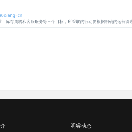
80&lang=cn
、库存周转和客服服务等三个目标，所采取的行动要根据明确的运营管理政
简介
明睿动态