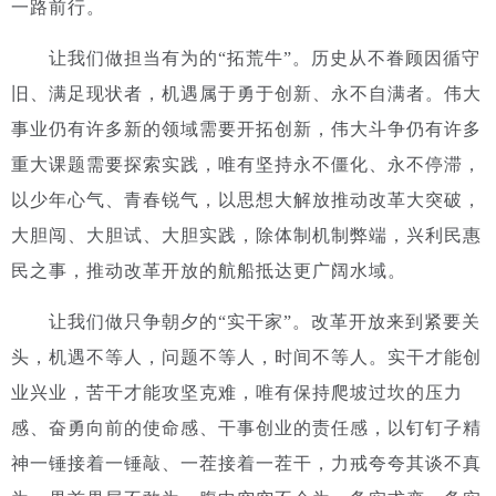
一路前行。
让我们做担当有为的“拓荒牛”。
历史从不眷顾因循守
旧、满足现状者，机遇属于勇于创新、永不自满者。伟大
事业仍有许多新的领域需要开拓创新，伟大斗争仍有许多
重大课题需要探索实践，唯有坚持永不僵化、永不停滞，
以少年心气、青春锐气，以思想大解放推动改革大突破，
大胆闯、大胆试、大胆实践，除体制机制弊端，兴利民惠
民之事，推动改革开放的航船抵达更广阔水域。
让我们做只争朝夕的“实干家”。
改革开放来到紧要关
头，机遇不等人，问题不等人，时间不等人。实干才能创
业兴业，苦干才能攻坚克难，唯有保持爬坡过坎的压力
感、奋勇向前的使命感、干事创业的责任感，以钉钉子精
神一锤接着一锤敲、一茬接着一茬干，力戒夸夸其谈不真