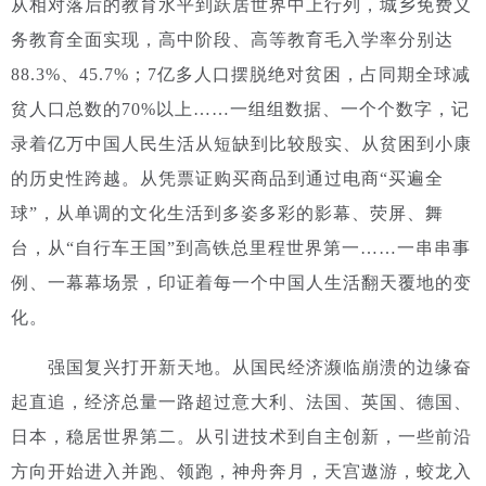
从相对落后的教育水平到跃居世界中上行列，城乡免费义
务教育全面实现，高中阶段、高等教育毛入学率分别达
88.3%、45.7%；7亿多人口摆脱绝对贫困，占同期全球减
贫人口总数的70%以上……一组组数据、一个个数字，记
录着亿万中国人民生活从短缺到比较殷实、从贫困到小康
的历史性跨越。从凭票证购买商品到通过电商“买遍全
球”，从单调的文化生活到多姿多彩的影幕、荧屏、舞
台，从“自行车王国”到高铁总里程世界第一……一串串事
例、一幕幕场景，印证着每一个中国人生活翻天覆地的变
化。
强国复兴打开新天地。从国民经济濒临崩溃的边缘奋
起直追，经济总量一路超过意大利、法国、英国、德国、
日本，稳居世界第二。从引进技术到自主创新，一些前沿
方向开始进入并跑、领跑，神舟奔月，天宫遨游，蛟龙入