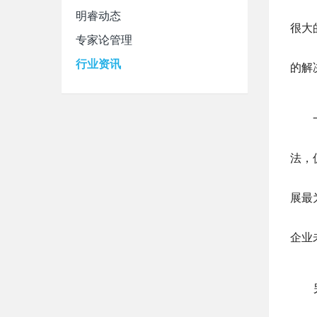
明睿动态
很大
专家论管理
行业资讯
的解
一方
法，
展最
企业
另一