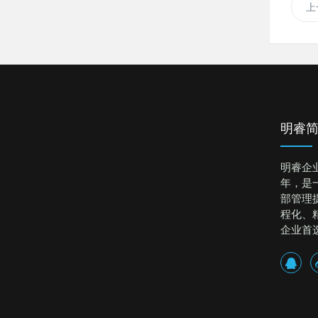
上
明睿
明睿企
年，是
部管理
程化、
企业首