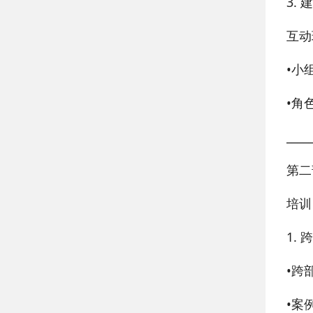
3.
互动
•
小
•
角
____
第二
培训
1.
•
跨
•
案