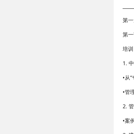
____
第一
第一
培训
1.
•
从“
•
管
2.
•
案