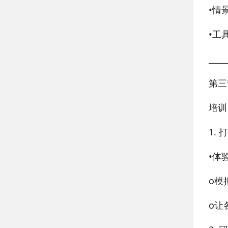
•
情
•
工
____
第三
培训
1.
•
体
o
模
o
让