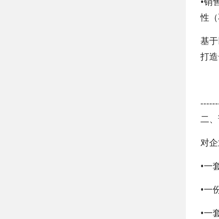
•
销
性（
基于
打造
------
二、
对企
•
一
•
一
•
一