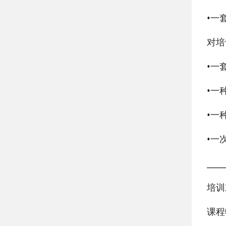
•
一
对培
•
一
•
一
•
一
•
一
____
培训
课程