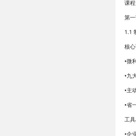
课程
第一
1.
核心
•
微
•
九
•
主
•
省
工具
•
企