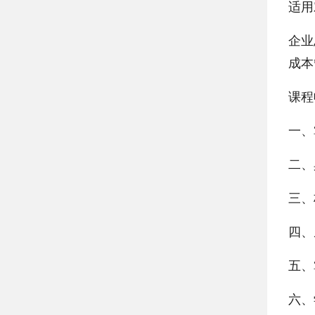
适用
企业
成本
课程
一、
二、
三、
四、
五、
六、