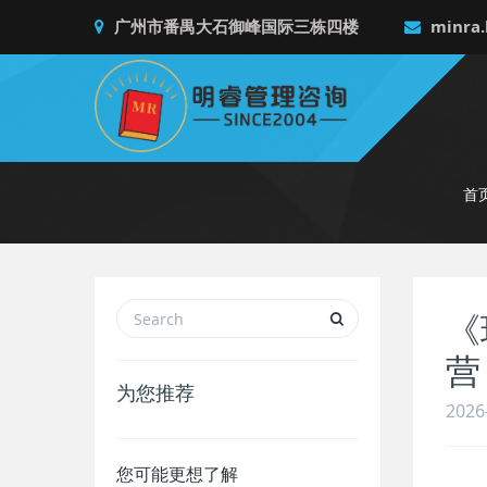
广州市番禺大石御峰国际三栋四楼
minra.
首
《
营
为您推荐
2026
您可能更想了解