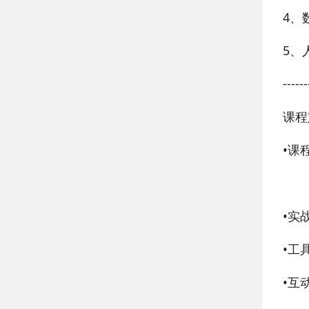
4、
5、
------
课程
•
课程
IE
•
实
•
工具
•
互