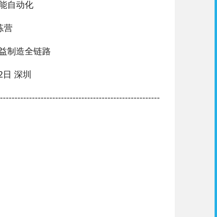
化智能自动化
练营
益制造全链路
12日 深圳
-------------------------------------------------------