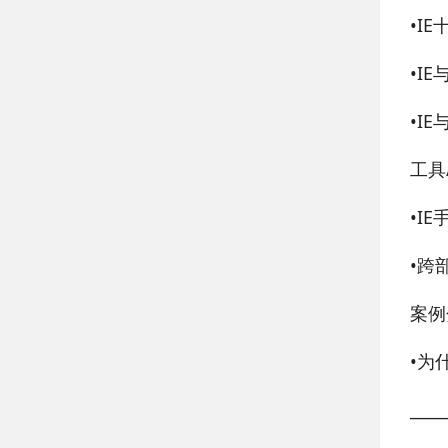
•
I
•
IE
•
I
工具
•
IE
•
跨部
案例
•
为
____