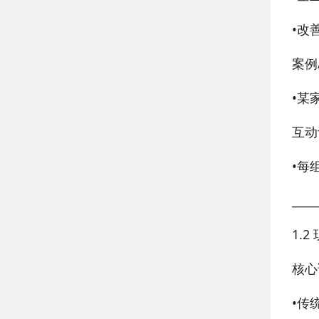
•
改
案例
•
某
互动
•
每
____
1.
核心
•
传统