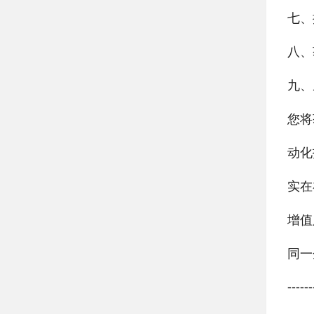
七、
八、
九、
您将
动化
实在
增值
同一
------