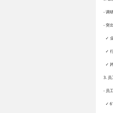
-
调
-
突
✓
✓
✓
3.
员
-
员
6
✓