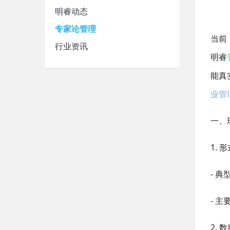
明睿动态
专家论管理
当前
行业资讯
明睿
能真
业管
一、
1.
形
-
典
-
主
2.
数