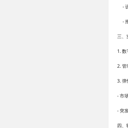
-
-
三、
1.
数
2.
管
3.
弹
-
市
-
突
四、