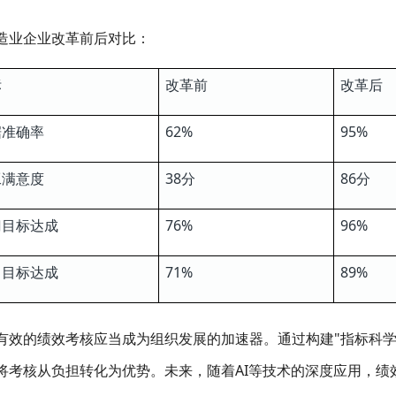
造业企业改革前后对比：
标
改革前
改革后
据准确率
62%
95%
工满意度
38
分
86
分
门目标达成
76%
96%
司目标达成
71%
89%
有效的绩效考核应当成为组织发展的加速器。通过构建"指标科学
将考核从负担转化为优势。未来，随着AI等技术的深度应用，绩