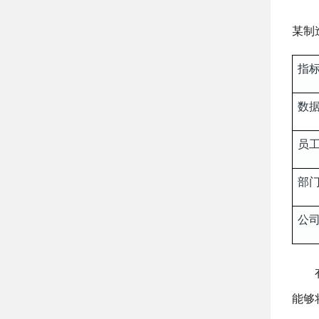
某制
指
数
员
部
公
能够