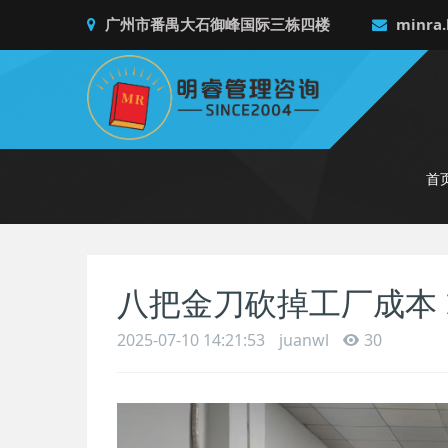
广州市番禺大石御峰国际三栋四楼
minra.
首
八把金刀砍掉工厂成本
2025-07-10 14:21:53
juanwl
30