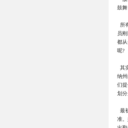
鼓舞
所有
员刚
都从
呢?
其实
纳州
们提
划分
最初
准。
出勤