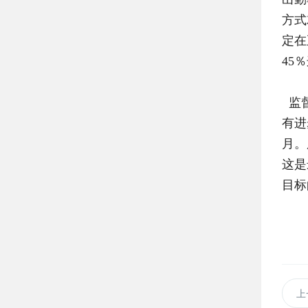
方式
定在
45
监督
有进
月。
这是
目标
上