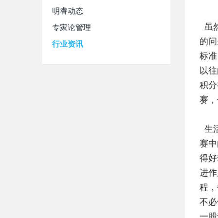
明睿动态
专家论管理
虽然
的问
行业资讯
标准
以往
积分
赛，
生活
赛中
得好
进作
程，
不必
一股